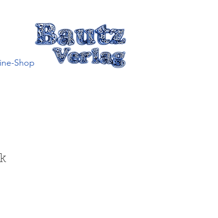
ine-Shop
k