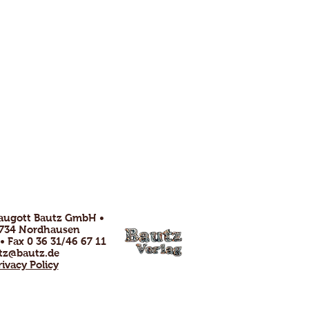
raugott Bautz GmbH •
99734 Nordhausen
 • Fax 0 36 31/46 67 11
tz@bautz.de
rivacy Policy