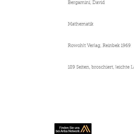
Bergamini, David
Mathematik
Rowohlt Verlag, Reinbek 1969
189 Seiten, broschiert, leichte
Book making, pr
inexpe
Simply contact us 