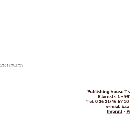
 Lagerspuren
Publishing house T
ofessional and
Ellernstr. 1 • 
nsive.
Tel. 0 36 31/46 67 10
e-mail:
bau
by email or phone
Imprint
-
P
!