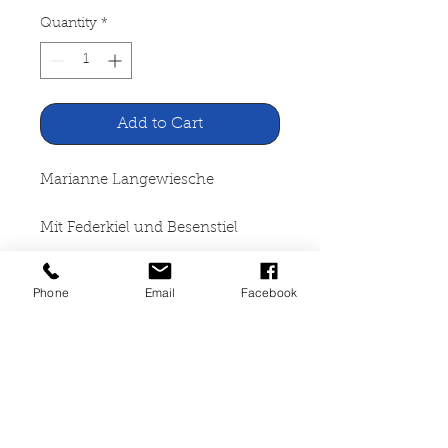
Quantity
*
Add to Cart
Marianne Langewiesche
Mit Federkiel und Besenstiel
Heimeran Verlag München
Phone
Email
Facebook
1957
184 Seiten, kartoniert,
altersbedingte Gebrauchsspuren,
Leihbuch