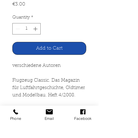
Price
€3.00
Quantity
*
Add to Cart
verschiedene Autoren
Flugzeug Classic. Das Magazin
für Luftfahrtgeschichte, Oldtimer
und Modellbau. Heft 4/2008.
Flugboot-Legende Consolidated
PBY-54
Phone
Email
Facebook
Flugzeug Classic, München