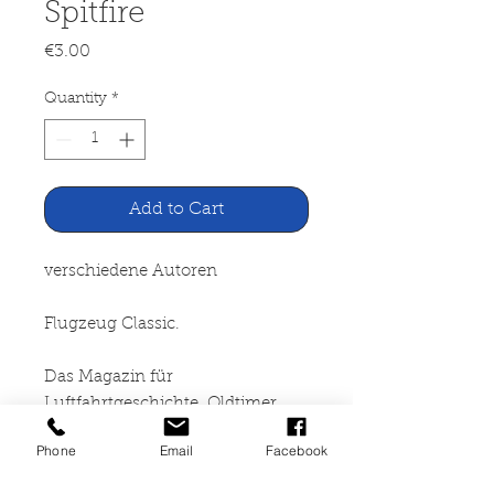
Spitfire
Price
€3.00
Quantity
*
Add to Cart
verschiedene Autoren
Flugzeug Classic.
Das Magazin für
Luftfahrtgeschichte, Oldtimer
und Modellbau. Im Schatten der
Phone
Email
Facebook
Spitfire. Hawker Hurricane