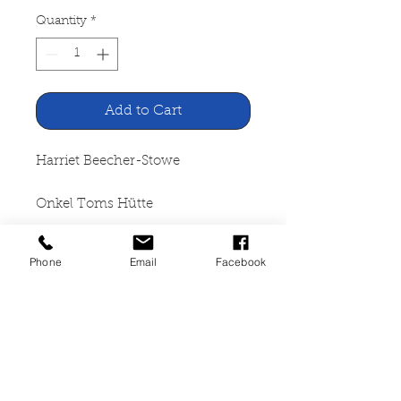
Quantity
*
Add to Cart
Harriet Beecher-Stowe
Onkel Toms Hütte
Verlag Neues Leben, Berlin
Phone
Email
Facebook
1978
412 Seiten, gebunden,
altersbedingte
Gebrauchsspuren