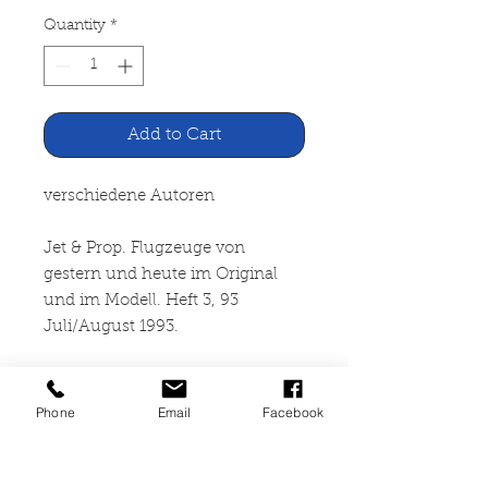
Quantity
*
Add to Cart
verschiedene Autoren
Jet & Prop. Flugzeuge von
gestern und heute im Original
und im Modell. Heft 3, 93
Juli/August 1993.
Vor 50 Jahren: Angriff auf die
Staudämme
Phone
Email
Facebook
Verlag Heinz Nickel, Zweibrücken
1993