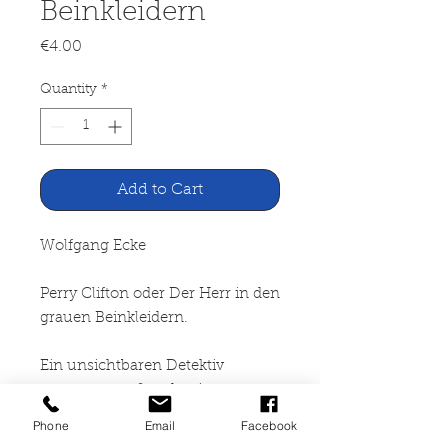
Beinkleidern
Price
€4.00
Quantity
*
Add to Cart
Wolfgang Ecke
Perry Clifton oder Der Herr in den
grauen Beinkleidern.
Ein unsichtbaren Detektiv
versetzt ganz London in
Aufregung
Phone
Email
Facebook