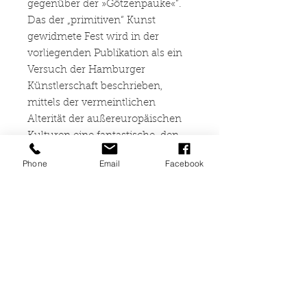
gegenüber der »Götzenpauke«“.
Das der „primitiven“ Kunst
gewidmete Fest wird in der
vorliegenden Publikation als ein
Versuch der Hamburger
Künstlerschaft beschrieben,
mittels der vermeintlichen
Alterität der außereuropäischen
Kulturen eine fantastische, den
alltäglichen Konventionen
Phone
Email
Facebook
enthobene Gegenwelt zu
erschaffen. Doch in dem
Bewusstsein, dass der
Primitivismus in den zwanziger
Jahren bereits ein so großes
Ausmaß der Popularisierung und
Kommerzialisierung
angenommen hatte, dass
zahlreiche Kulturprodukte mit