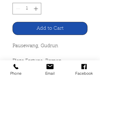
Add to Cart
Pausewang, Gudrun
Plaza Fortuna. Roman
Phone
Email
Facebook
Fischer Verlag, Frankfurt 1969
166 Seiten, broschiert, Umschlag
und einige Seiten leicht geknickt