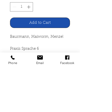
Add to Cart
Baurmann, Maiworm, Menzel
Praxis Sprache 6
Westermann Verlag,
Phone
Email
Facebook
Braunschweig 1978
136 Seiten, broschiert, leichte
Lager- und Gebrauchsspuren