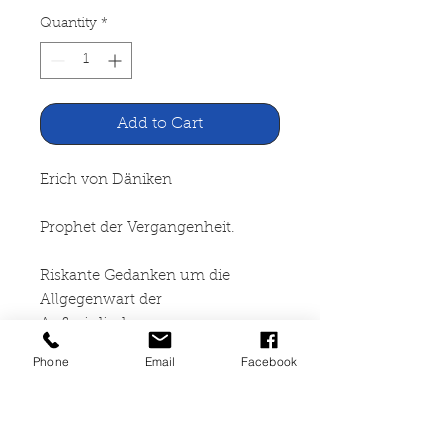
Quantity
*
Add to Cart
Erich von Däniken
Prophet der Vergangenheit.
Riskante Gedanken um die
Allgegenwart der
Außerirdischen
Phone
Email
Facebook
Econ Verlag, Düsseldorf 1979
297 Seiten, gebunden,
altersbedingte Gebrauchsspuren,