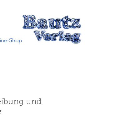
ine-Shop
eibung und
e