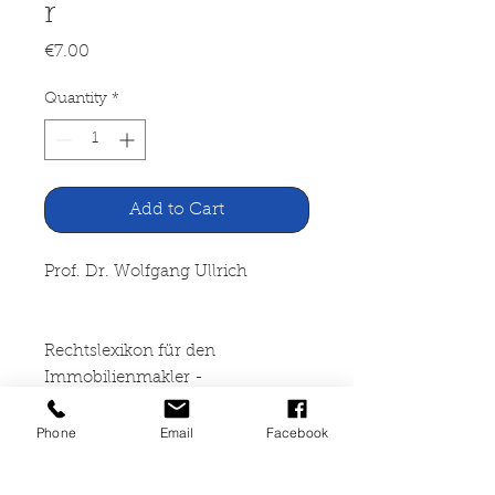
r
Price
€7.00
Quantity
*
Add to Cart
Prof. Dr. Wolfgang Ullrich
Rechtslexikon für den
Immobilienmakler -
Phone
Email
Facebook
3. erweiterte Auflage