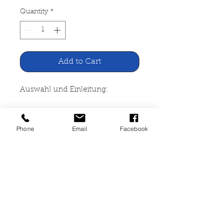
Quantity
*
Add to Cart
Auswahl und Einleitung:
Reinhold Schneider Pascal
Phone
Email
Facebook
Fischer Verlag, Frankfurt 1954
270 Seiten, broschiert, Zustand
akzeptabel, mit Namenseintrag