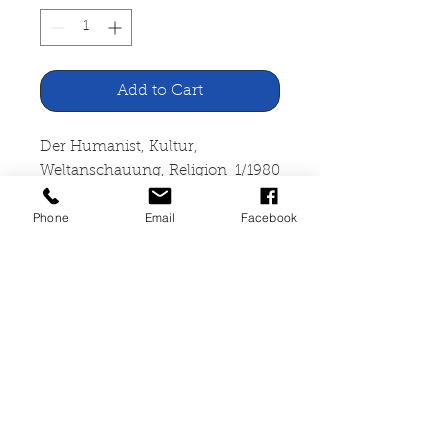
Add to Cart
Der Humanist, Kultur,
Weltanschauung, Religion 1/1980
Phone
Email
Facebook
Verlag Humanistas Ludwigshafen
A/Rh.
geheftet, leichte Lagerspuren