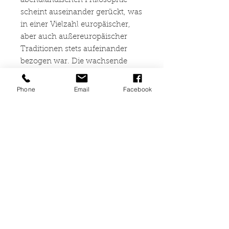
abendländischen Philosophie
scheint auseinander gerückt, was
in einer Vielzahl europäischer,
aber auch außereuropäischer
Traditionen stets aufeinander
bezogen war. Die wachsende
Spannung zwischen der
Rationalität eines
Phone
Email
Facebook
wissenschaftsbezogenen
Weltentwurfs und der Spiritualität
als letztem Horizont
menschlicher Weltauslegung
wird zur entscheidenden
Herausforderung in einer
beschleunigt
zusammenwachsenden Welt.
Der vorliegende Band sucht in
nahezu 50 Beiträgen durch
Grenzbestimmung ihrer