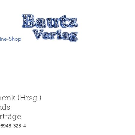
ine-Shop
enk (Hrsg.)
nds
rträge
95948-325-4