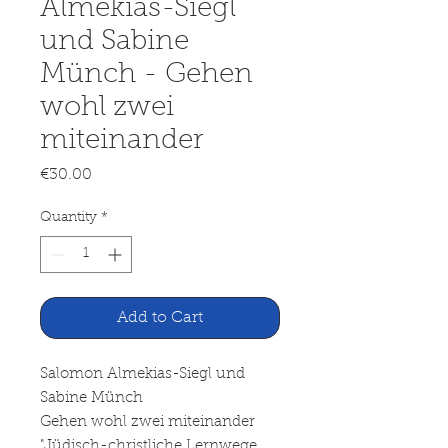
Almekias-Siegl
und Sabine
Münch - Gehen
wohl zwei
miteinander
Price
€30.00
Quantity
*
Add to Cart
Salomon Almekias-Siegl und
Sabine Münch
Gehen wohl zwei miteinander
"Jüdisch-christliche Lernwege