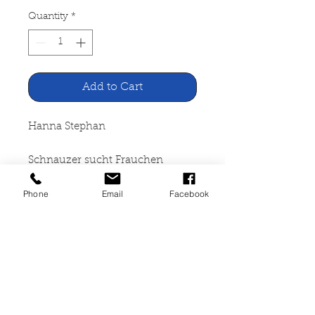
Quantity
*
Add to Cart
Hanna Stephan
Schnauzer sucht Frauchen
Phone
Email
Facebook
W. Fischer Verlag, Göttingen
1974
88 Seiten, fester Karton, guter
Zustand, ISBN 3-439-03546-8