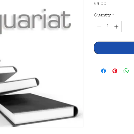
Price
€5.00
Quantity
*