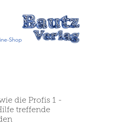
ine-Shop
ie die Profis 1 -
ilfe treffende
den