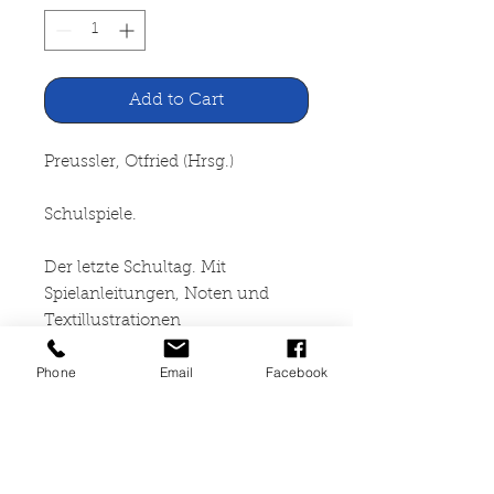
Add to Cart
Preussler, Otfried (Hrsg.)
Schulspiele.
Der letzte Schultag. Mit
Spielanleitungen, Noten und
Textillustrationen
Phone
Email
Facebook
Thienemanns Verlag, Stuttgart
1968
64 Seiten, broschiert, leichte
Lagerspuren, Seiten unten leicht