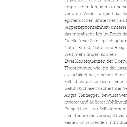
Philosophie des 19. und 20. J
empirischen Ich oder zur person
verloren. Weder fungiert das S
epistemischen Sinne mehr als 
(Apperzeptionseinheit) unserer
das moralische Ich im Reich d
Quelle freier Selbstgesetzgebun
Natur, Kunst, Natur und Religi
Welt mehr finden können.
Zwei Konsequenzen der Überwi
Theorietypus, wie ihn die klas
ausgebildet hat, sind seit dem 1
Selbstbewusstsein sich seiner
Gefühl (Schleiermacher), der V
Angst (Heidegger) bewusst wer
innerer und äußerer Abhängigke
Perspektive - zur Selbstdement
sein. Indem die verbobjektivier
keine sich wissenden Individual