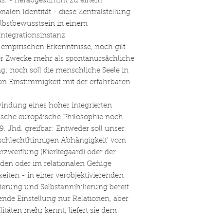
hds. - herabgestimmt zu einem
alen Identität - diese Zentralstellung
elbstbewusstsein in einem
Integrationsinstanz
 empirischen Erkenntnisse, noch gilt
er Zwecke mehr als spontanursächliche
g; noch soll die menschliche Seele in
on Einstimmigkeit mit der erfahrbaren
ndung eines hoher integrierten
sische europäische Philosophie noch
9. Jhd. greifbar: Entweder soll unser
 ‚schlechthinnigen Abhängigkeit' vom
erzweiflung (Kierkegaard) oder der
den oder im relationalen Gefüge
iten - in einer verobjektivierenden
ierung und Selbstannihilierung bereit
ende Einstellung nur Relationen, aber
itäten mehr kennt, liefert sie dem