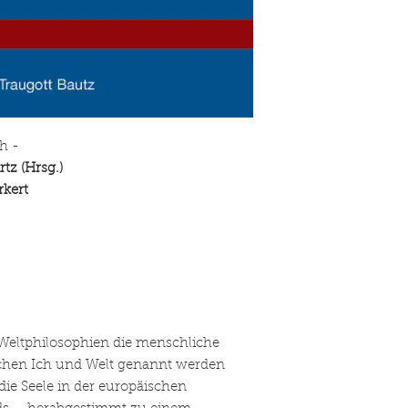
h -
tz (Hrsg.)
rkert
 Weltphilosophien die menschliche
schen Ich und Welt genannt werden
die Seele in der europäischen