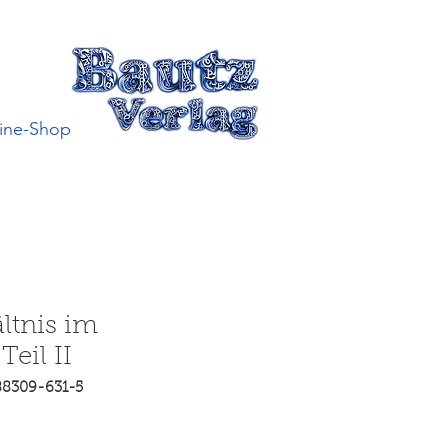
ine-Shop
ltnis im
eil II
88309-631-5