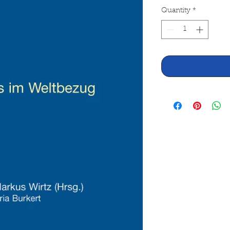
Quantity
*