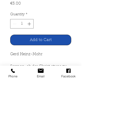
Price
€5.00
Quantity
*
Add to Cart
Gerd Heinz-Mohr
Sermon, ob der Christ etwas zu
lachen habe
Phone
Email
Facebook
Furche Verlag, Hamburg 1959
47 Seiten, leichte Stockflecken,
Namenseintrag