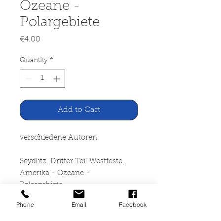
Ozeane -
Polargebiete
Price
€4.00
Quantity
*
Add to Cart
verschiedene Autoren
Seydlitz. Dritter Teil Westfeste.
Amerika - Ozeane -
Polargebiete
Phone
Email
Facebook
Schroedel Verlag Hannover,
Verlag Hirt Kiel 1967