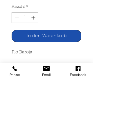
Anzahl
*
In den Warenkorb
Pio Baroja
Shanti Andia, der Ruhelose
Phone
Email
Facebook
Insel Verlag, Frankfurt am
Main,1961
335 Seiten, gebunden, gut
erhalten