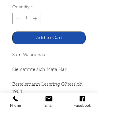
Quantity
*
Add to Cart
Sam Waagenaar
Sie nannte sich Mata Hari
Bertelsmann Lesering Gütersloh,
1964
Phone
Email
Facebook
375 Seiten, gebunden
(Leineneinband mit
Schutzumschlag),
Schutzumschlag mit leichten
Gebrauchsspuren, sonst guter