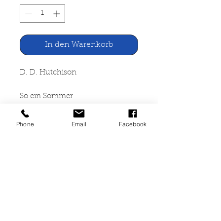
In den Warenkorb
D. D. Hutchison
So ein Sommer
Ehrenwirth Verlag, München
Phone
Email
Facebook
1960
176 Seiten, gebunden,
altersbedingte Gebrauchsspuren,
Leihbuch