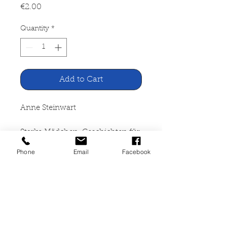
Price
€2.00
Quantity
*
Add to Cart
Anne Steinwart
Starke Mädchen, Geschichten für
Kinder, Brigitte
Phone
Email
Facebook
Mosaik Verlg, München 1990
254 Seiten, Wasserschaden, z.T.
Schimmel, broschiert