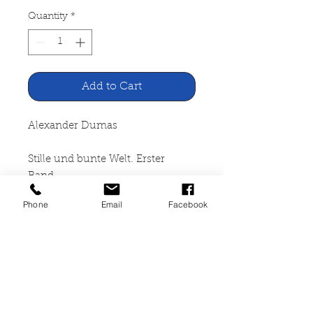
Quantity
*
Add to Cart
Alexander Dumas
Stille und bunte Welt. Erster
Band
Phone
Email
Facebook
Georg Müller, München 1914
319 Seiten, gebunden,
altersbedingte starke
Gebrauchspuren