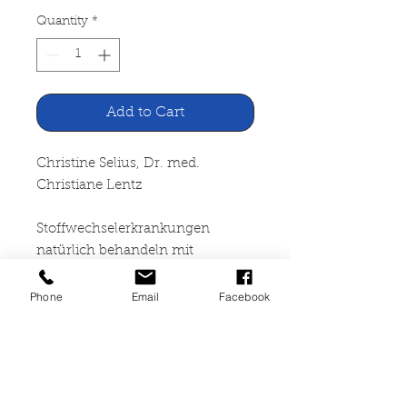
Quantity
*
Add to Cart
Christine Selius, Dr. med.
Christiane Lentz
Stoffwechselerkrankungen
natürlich behandeln mit
Biostoffen
Phone
Email
Facebook
Südwest Verlag München,
1998
128 Seiten, gebunden, sehr guter
Zustand, neuwertig