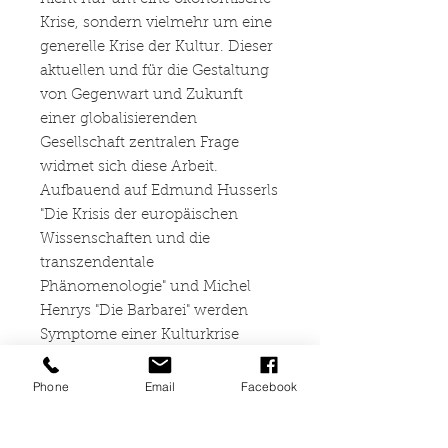
Krise, sondern vielmehr um eine
generelle Krise der Kultur. Dieser
aktuellen und für die Gestaltung
von Gegenwart und Zukunft
einer globalisierenden
Gesellschaft zentralen Frage
widmet sich diese Arbeit.
Aufbauend auf Edmund Husserls
"Die Krisis der europäischen
Wissenschaften und die
transzendentale
Phänomenologie" und Michel
Henrys "Die Barbarei" werden
Symptome einer Kulturkrise
zusammengetragen und mit
gegenwärtigen Verhältnissen
Phone
Email
Facebook
abgeglichen, um aufgrund dieser
phänomenologischen Analysen