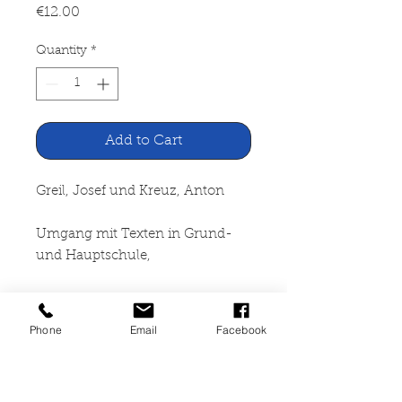
Price
€12.00
Quantity
*
Add to Cart
Greil, Josef und Kreuz, Anton
Umgang mit Texten in Grund-
und Hauptschule,
EXEMPLA Band 15
Phone
Email
Facebook
Ludwig Auer Verlag
Donauwörth, 1983