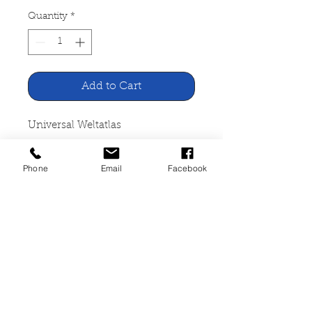
Quantity
*
Add to Cart
Universal Weltatlas
Bechtermünz Verlag Augsburg,
Phone
Email
Facebook
1996
96 Seiten, gebunden, sehr guter
Zustand, neuwertig