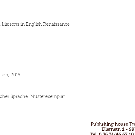
Liaisons in English Renaissance
sen, 2015
ischer Sprache, Musterexemplar
Publishing house T
ofessional and
Ellernstr. 1 • 
Tel. 0 36 31/46 67 10