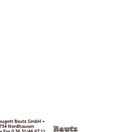
raugott Bautz GmbH •
99734 Nordhausen
 • Fax 0 36 31/46 67 11