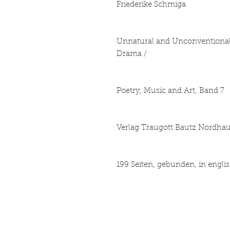
Friederike Schmiga
Unnatural and Unconventional 
Drama /
Poetry, Music and Art, Band 7
Verlag Traugott Bautz Nordhau
199 Seiten, gebunden, in engl
Book making, pr