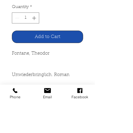
Quantity
*
Add to Cart
Fontane, Theodor
Unwiederbringlich. Roman
Ullstein Verlag, Frankfurt Berlin
Phone
Email
Facebook
o.J.
192 Seiten, broschiert, leichte
Lagerspuren