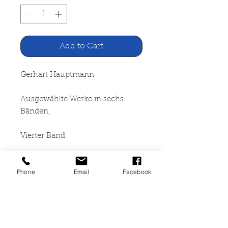
Add to Cart
Gerhart Hauptmann
Ausgewählte Werke in sechs
Bänden,
Vierter Band
Fischer Verlag, Berlin 1925
Phone
Email
Facebook
539 Seiten, gebunden,
Leihbuchexemplar, Einband mit
Goldprägung, Ecken leicht
gestaucht, leicht vergilbt, am