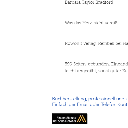
Barbara Taylor Bradford
Was das Herz nicht vergißt
Rowohlt Verlag, Reinbek bei H
599 Seiten, gebunden, Einband
leicht angegilbt, sonst guter Z
Buchherstellung, professionell und zu
Einfach per Email oder Telefon Kon