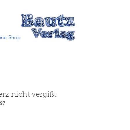
ine-Shop
rz nicht vergißt
997