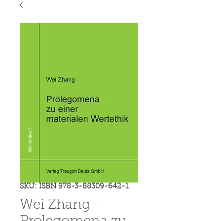
SKU: ISBN 978-3-88309-642-1
Wei Zhang -