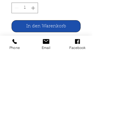
In den Warenkorb
Weihnachtsgrüße
Phone
Email
Facebook
Sonnenweg Verlag, Neussen o.J.
16 Seiten, geheftet, gut erhalten
Buchherstellung, professionell und zu fairen Preisen.
Einfach per Email oder Telefon Kontakt mit uns
aufnehmen!