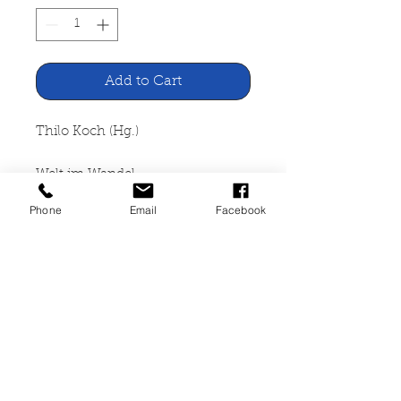
Add to Cart
Thilo Koch (Hg.)
Welt im Wandel
Phone
Email
Facebook
Bruckmann Verlag, München
1972
292 Seiten, gebunden, vergilbt