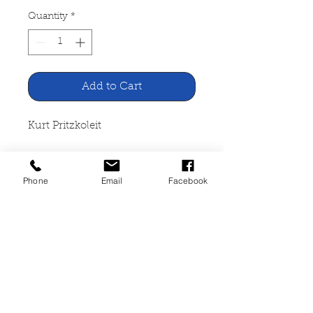
Quantity
*
Add to Cart
Kurt Pritzkoleit
Wem gehört Deutschland
Phone
Email
Facebook
Verlag Desch, München 1957
703 Seiten, Leineneinband, leicht
vergilbt, leicht angestaubt