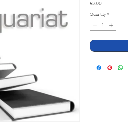
Price
€5.00
Quantity
*