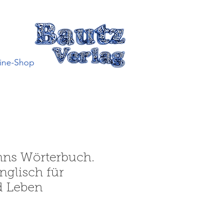
ine-Shop
ns Wörterbuch.
glisch für
d Leben