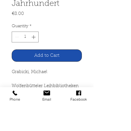
Jahrhundert
Price
€8.00
Quantity
*
Add to Cart
Grabicki, Michael
Wolfenbütteler Leihbibliotheken
im 19. Jahrhundert
Phone
Email
Facebook
Verlag Traugott Bautz, Herzberg
1987
132 Seiten, broschiert, Umschlag