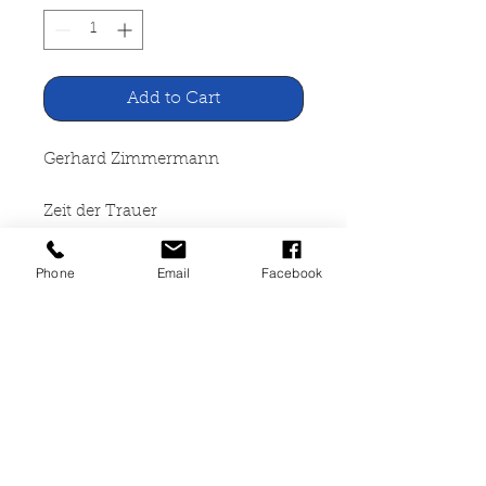
Add to Cart
Gerhard Zimmermann
Zeit der Trauer
Agentur des Rauhen Hauses
Phone
Email
Facebook
Hamburg, 1974
47 Seiten, broschiert, vergibt,
ISBN 3-7600-0168-8