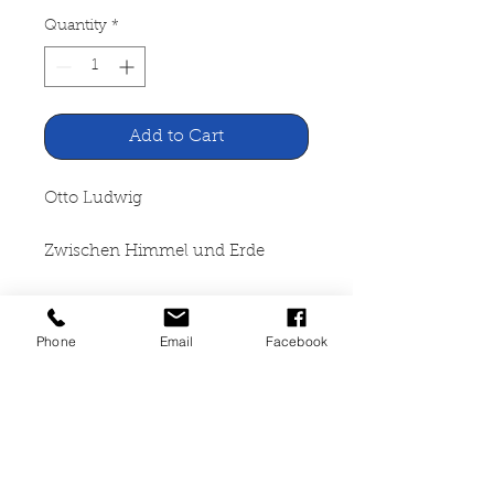
Quantity
*
Add to Cart
Otto Ludwig
Zwischen Himmel und Erde
a.J. Walter Verlag, Wien Leipzig
1942
Phone
Email
Facebook
266 Seiten, gebunden,
altersbedingt starke
Gebrauchspuren, Einband stark
beschädigt