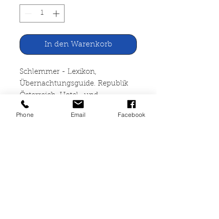
In den Warenkorb
Schlemmer - Lexikon,
Übernachtungsguide. Republik
Österreich, Hotel- und
Restaurantführer
Phone
Email
Facebook
Verlag Rosemarie Graf,
Heidelberg, 1986 Pappeinband,
546 S.mit zahlr.farb.Abb.,
neuwertiger Zustand