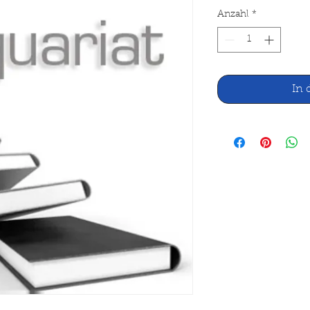
Anzahl
*
In 