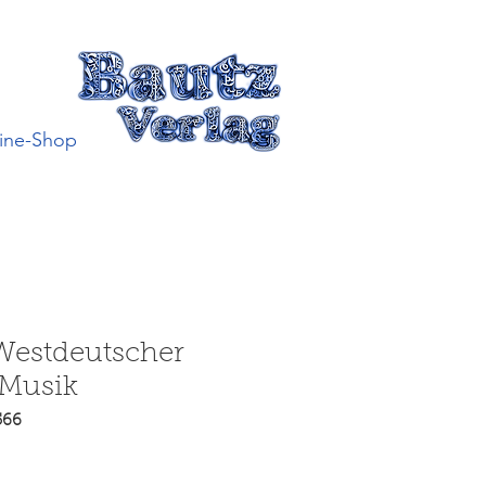
ine-Shop
Westdeutscher
Musik
566