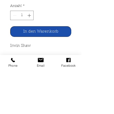
Anzahl
*
In den Warenkorb
Irwin Shaw
Aller Reichtum dieser Welt
Phone
Email
Facebook
Otto Müller Hamburg, 1972
661 Seiten, gebunden
(Leineneinband), mit Flecken
und Gebrauchsspuren