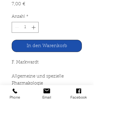
Preis
7,00 €
Anzahl
*
In den Warenkorb
F. Markwardt
Allgemeine und spezielle
Pharmakologie
Phone
Email
Facebook
Verlag Volk und Gesundheit,
Berlin 1972
226 Seiten, gebunden,
Gebrauchsspuren mit