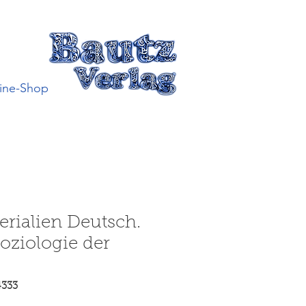
ine-Shop
erialien Deutsch.
Soziologie der
4333