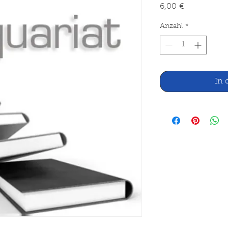
Preis
6,00 €
Anzahl
*
In 